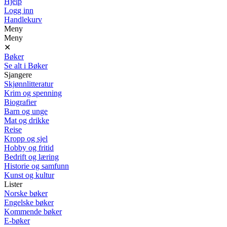
Hjelp
Logg inn
Handlekurv
Meny
Meny
✕
Bøker
Se alt i Bøker
Sjangere
Skjønnlitteratur
Krim og spenning
Biografier
Barn og unge
Mat og drikke
Reise
Kropp og sjel
Hobby og fritid
Bedrift og læring
Historie og samfunn
Kunst og kultur
Lister
Norske bøker
Engelske bøker
Kommende bøker
E-bøker