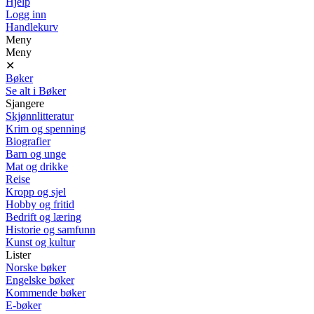
Hjelp
Logg inn
Handlekurv
Meny
Meny
✕
Bøker
Se alt i Bøker
Sjangere
Skjønnlitteratur
Krim og spenning
Biografier
Barn og unge
Mat og drikke
Reise
Kropp og sjel
Hobby og fritid
Bedrift og læring
Historie og samfunn
Kunst og kultur
Lister
Norske bøker
Engelske bøker
Kommende bøker
E-bøker