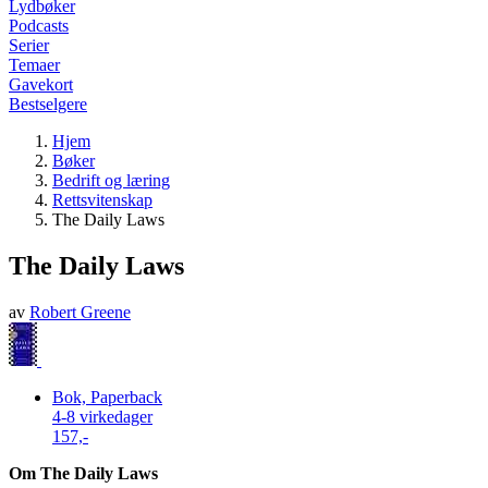
Lydbøker
Podcasts
Serier
Temaer
Gavekort
Bestselgere
Hjem
Bøker
Bedrift og læring
Rettsvitenskap
The Daily Laws
The Daily Laws
av
Robert Greene
Bok, Paperback
4-8 virkedager
157,-
Om The Daily Laws