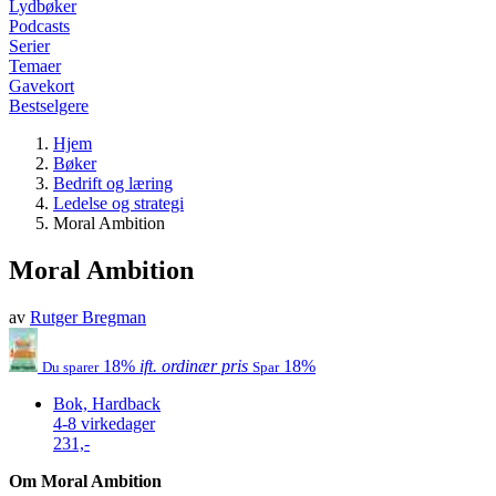
Lydbøker
Podcasts
Serier
Temaer
Gavekort
Bestselgere
Hjem
Bøker
Bedrift og læring
Ledelse og strategi
Moral Ambition
Moral Ambition
av
Rutger Bregman
18%
ift. ordinær pris
18%
Du sparer
Spar
Bok, Hardback
4-8 virkedager
231,-
Om Moral Ambition