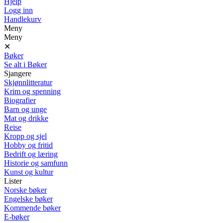
Hjelp
Logg inn
Handlekurv
Meny
Meny
✕
Bøker
Se alt i Bøker
Sjangere
Skjønnlitteratur
Krim og spenning
Biografier
Barn og unge
Mat og drikke
Reise
Kropp og sjel
Hobby og fritid
Bedrift og læring
Historie og samfunn
Kunst og kultur
Lister
Norske bøker
Engelske bøker
Kommende bøker
E-bøker