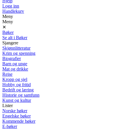
Hjelp
Logg inn
Handlekurv
Meny
Meny
✕
Bøker
Se alt i Bøker
Sjangere
Skjønnlitteratur
Krim og spenning
Biografier
Barn og unge
Mat og drikke
Reise
Kropp og sjel
Hobby og fritid
Bedrift og læring
Historie og samfunn
Kunst og kultur
Lister
Norske bøker
Engelske bøker
Kommende bøker
E-bøker