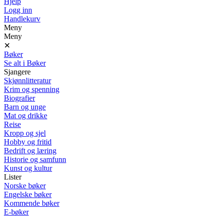
Hjelp
Logg inn
Handlekurv
Meny
Meny
✕
Bøker
Se alt i Bøker
Sjangere
Skjønnlitteratur
Krim og spenning
Biografier
Barn og unge
Mat og drikke
Reise
Kropp og sjel
Hobby og fritid
Bedrift og læring
Historie og samfunn
Kunst og kultur
Lister
Norske bøker
Engelske bøker
Kommende bøker
E-bøker