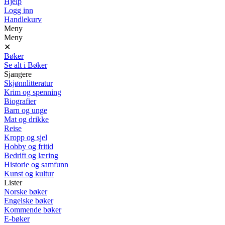
Hjelp
Logg inn
Handlekurv
Meny
Meny
✕
Bøker
Se alt i Bøker
Sjangere
Skjønnlitteratur
Krim og spenning
Biografier
Barn og unge
Mat og drikke
Reise
Kropp og sjel
Hobby og fritid
Bedrift og læring
Historie og samfunn
Kunst og kultur
Lister
Norske bøker
Engelske bøker
Kommende bøker
E-bøker