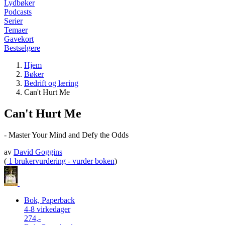
Lydbøker
Podcasts
Serier
Temaer
Gavekort
Bestselgere
Hjem
Bøker
Bedrift og læring
Can't Hurt Me
Can't Hurt Me
- Master Your Mind and Defy the Odds
av
David Goggins
(
1 brukervurdering - vurder boken
)
Bok, Paperback
4-8 virkedager
274,-