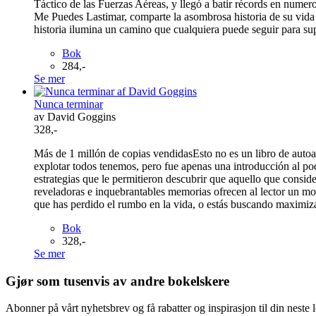
Táctico de las Fuerzas Aéreas, y llegó a batir récords en nume
Me Puedes Lastimar, comparte la asombrosa historia de su vida
historia ilumina un camino que cualquiera puede seguir para sup
Bok
284,-
Se mer
Nunca terminar
av David Goggins
328,-
Más de 1 millón de copias vendidasEsto no es un libro de auto
explotar todos tenemos, pero fue apenas una introducción al pod
estrategias que le permitieron descubrir que aquello que consider
reveladoras e inquebrantables memorias ofrecen al lector un mod
que has perdido el rumbo en la vida, o estás buscando maximizar 
Bok
328,-
Se mer
Gjør som tusenvis av andre bokelskere
Abonner på vårt nyhetsbrev og få rabatter og inspirasjon til din neste 