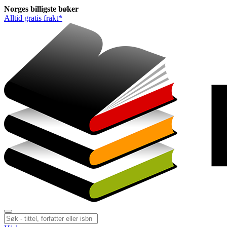
Norges
billigste
bøker
Alltid gratis frakt*