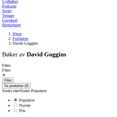
Lydbøker
Podcasts
Serier
Temaer
Gavekort
Bestselgere
Hjem
Forfattere
David Goggins
Bøker av
David Goggins
Filter
Filter
✕
Filter
Se produkter (4)
Sorter etter
Sorter
Populære
Populære
Nyeste
Pris