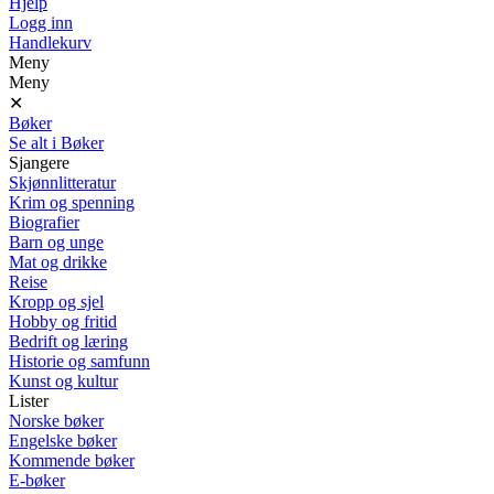
Hjelp
Logg inn
Handlekurv
Meny
Meny
✕
Bøker
Se alt i Bøker
Sjangere
Skjønnlitteratur
Krim og spenning
Biografier
Barn og unge
Mat og drikke
Reise
Kropp og sjel
Hobby og fritid
Bedrift og læring
Historie og samfunn
Kunst og kultur
Lister
Norske bøker
Engelske bøker
Kommende bøker
E-bøker