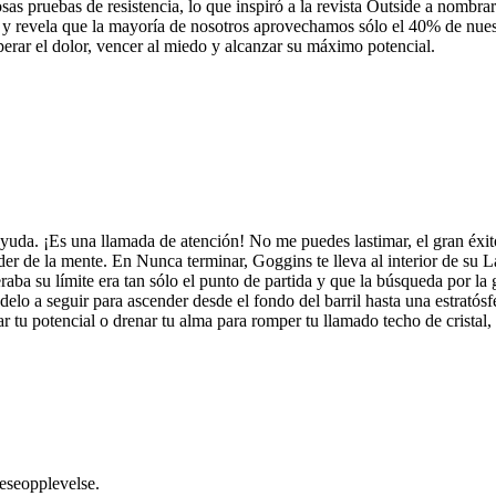
rosas pruebas de resistencia, lo que inspiró a la revista Outside a no
 y revela que la mayoría de nosotros aprovechamos sólo el 40% de nues
erar el dolor, vencer al miedo y alcanzar su máximo potencial.
ayuda. ¡Es una llamada de atención! No me puedes lastimar, el gran éx
er de la mente. En Nunca terminar, Goggins te lleva al interior de su La
aba su límite era tan sólo el punto de partida y que la búsqueda por la 
elo a seguir para ascender desde el fondo del barril hasta una estratós
tu potencial o drenar tu alma para romper tu llamado techo de cristal, e
leseopplevelse.