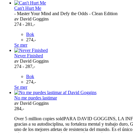
Can't Hurt Me
- Master Your Mind and Defy the Odds - Clean Edition
av David Goggins
274 - 281,-
Bok
274,-
Se mer
Never Finished
av David Goggins
274 - 287,-
Bok
274,-
Se mer
No me puedes lastimar
av David Goggins
284,-
Over 5 million copies soldPARA DAVID GOGGINS, LA INFANCI
gracias a su autodisciplina, su fortaleza mental y trabajo duro
uno de los mejores atletas de resistencia del mundo. Es el úni