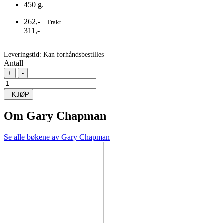
450 g.
262,-
+ Frakt
311,-
Leveringstid:
Kan forhåndsbestilles
Antall
+
-
KJØP
Om
Gary Chapman
Se alle bøkene av Gary Chapman