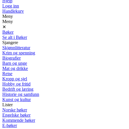
Hjelp
Logg inn
Handlekurv
Meny
Meny
✕
Bøker
Se alt i Bøker
Sjangere
Skjønnlitteratur
Krim og spenning
Biografier
Barn og unge
Mat og drikke
Reise
Kropp og sjel
Hobby og fritid
Bedrift og læring
Historie og samfunn
Kunst og kultur
Lister
Norske bøker
Engelske bøker
Kommende bøker
E-bøker