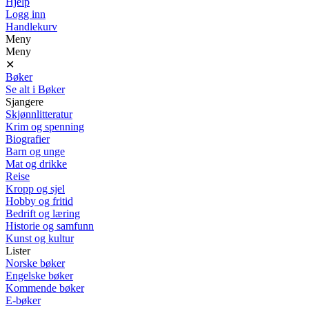
Hjelp
Logg inn
Handlekurv
Meny
Meny
✕
Bøker
Se alt i Bøker
Sjangere
Skjønnlitteratur
Krim og spenning
Biografier
Barn og unge
Mat og drikke
Reise
Kropp og sjel
Hobby og fritid
Bedrift og læring
Historie og samfunn
Kunst og kultur
Lister
Norske bøker
Engelske bøker
Kommende bøker
E-bøker