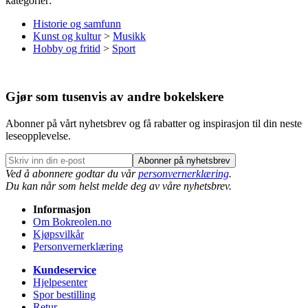
kategorier:
Historie og samfunn
Kunst og kultur
>
Musikk
Hobby og fritid
>
Sport
Gjør som tusenvis av andre bokelskere
Abonner på vårt nyhetsbrev og få rabatter og inspirasjon til din neste
leseopplevelse.
Abonner på nyhetsbrev
Ved å abonnere godtar du vår
personvernerklæring
.
Du kan når som helst melde deg av våre nyhetsbrev.
Informasjon
Om Bokreolen.no
Kjøpsvilkår
Personvernerklæring
Kundeservice
Hjelpesenter
Spor bestilling
Retur