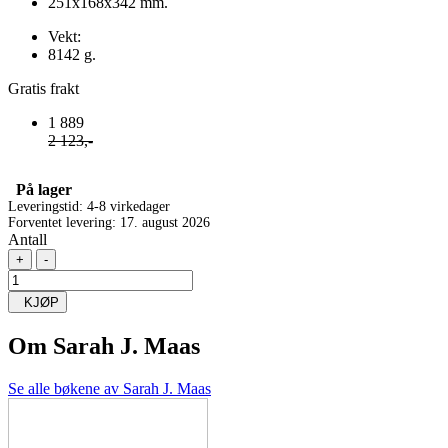
251x168x342 mm.
Vekt:
8142 g.
Gratis frakt
1 889
2 123,-
På lager
Leveringstid: 4-8 virkedager
Forventet levering: 17. august 2026
Antall
+
-
KJØP
Om
Sarah J. Maas
Se alle bøkene av Sarah J. Maas