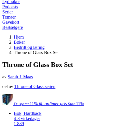
Lydbøker
Podcasts
Serier
Temaer
Gavekort
Bestselgere
Hjem
Bøker
Bedrift og læring
Throne of Glass Box Set
Throne of Glass Box Set
av
Sarah J. Maas
del av
Throne of Glass-serien
11%
ift. ordinær pris
11%
Du sparer
Spar
Bok, Hardback
4-8 virkedager
1 889