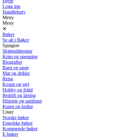
Hjelp
Logg inn
Handlekurv
Meny
Meny
✕
Bøker
Se alt i Bøker
Sjangere
Skjønnlitteratur
Krim og spenning
Biografier
Barn og unge
Mat og drikke
Reise
Kropp og sjel
Hobby og fritid
Bedrift og læring
Historie og samfunn
Kunst og kultur
Lister
Norske bøker
Engelske bøker
Kommende bøker
E-bøker