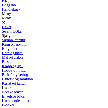
Hjelp
Logg inn
Handlekurv
Meny
Meny
✕
Bøker
Se alt i Bøker
Sjangere
Skjønnlitteratur
Krim og spenning
Biografier
Barn og unge
Mat og drikke
Reise
Kropp og sjel
Hobby og fritid
Bedrift og læring
Historie og samfunn
Kunst og kultur
Lister
Norske bøker
Engelske bøker
Kommende bøker
E-bøker