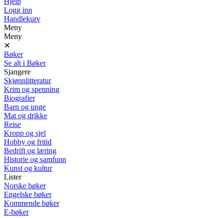
Hjelp
Logg inn
Handlekurv
Meny
Meny
✕
Bøker
Se alt i Bøker
Sjangere
Skjønnlitteratur
Krim og spenning
Biografier
Barn og unge
Mat og drikke
Reise
Kropp og sjel
Hobby og fritid
Bedrift og læring
Historie og samfunn
Kunst og kultur
Lister
Norske bøker
Engelske bøker
Kommende bøker
E-bøker