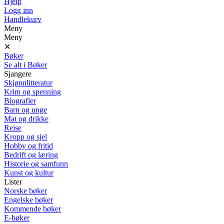
Hjelp
Logg inn
Handlekurv
Meny
Meny
✕
Bøker
Se alt i Bøker
Sjangere
Skjønnlitteratur
Krim og spenning
Biografier
Barn og unge
Mat og drikke
Reise
Kropp og sjel
Hobby og fritid
Bedrift og læring
Historie og samfunn
Kunst og kultur
Lister
Norske bøker
Engelske bøker
Kommende bøker
E-bøker