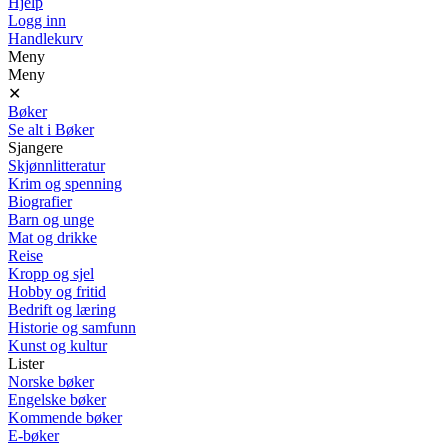
Hjelp
Logg inn
Handlekurv
Meny
Meny
✕
Bøker
Se alt i Bøker
Sjangere
Skjønnlitteratur
Krim og spenning
Biografier
Barn og unge
Mat og drikke
Reise
Kropp og sjel
Hobby og fritid
Bedrift og læring
Historie og samfunn
Kunst og kultur
Lister
Norske bøker
Engelske bøker
Kommende bøker
E-bøker