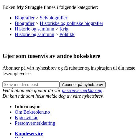
Boken
My Struggle
finnes i følgende kategorier:
Biografier
>
Selvbiografier
Biografier
>
Historiske og politiske biografier
Historie og samfunn
>
Krig
Historie og samfunn
>
Politikk
Gjør som tusenvis av andre bokelskere
Abonner på vårt nyhetsbrev og få rabatter og inspirasjon til din neste
leseopplevelse.
Abonner på nyhetsbrev
Ved å abonnere godtar du vår
personvernerklæring
.
Du kan når som helst melde deg av våre nyhetsbrev.
Informasjon
Om Bokreolen.no
Kjøpsvilkår
Personvernerklæring
Kundeservice