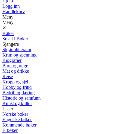
Hjelp
Logg inn
Handlekurv
Meny
Meny
✕
Bøker
Se alt i Bøker
Sjangere
Skjønnlitteratur
Krim og spenning
Biografier
Barn og unge
Mat og drikke
Reise
Kropp og sjel
Hobby og fritid
Bedrift og læring
Historie og samfunn
Kunst og kultur
Lister
Norske bøker
Engelske bøker
Kommende bøker
E-bøker