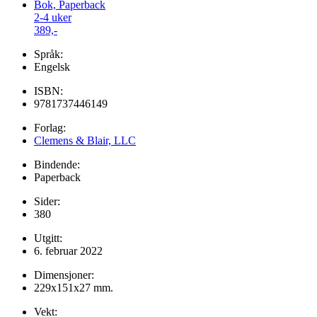
Bok, Paperback
2-4 uker
389,-
Språk:
Engelsk
ISBN:
9781737446149
Forlag:
Clemens & Blair, LLC
Bindende:
Paperback
Sider:
380
Utgitt:
6. februar 2022
Dimensjoner:
229x151x27 mm.
Vekt: