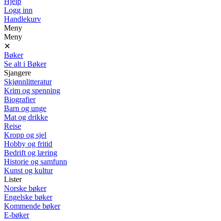
Hjelp
Logg inn
Handlekurv
Meny
Meny
✕
Bøker
Se alt i Bøker
Sjangere
Skjønnlitteratur
Krim og spenning
Biografier
Barn og unge
Mat og drikke
Reise
Kropp og sjel
Hobby og fritid
Bedrift og læring
Historie og samfunn
Kunst og kultur
Lister
Norske bøker
Engelske bøker
Kommende bøker
E-bøker