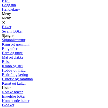
Hjelp
Logg inn
Handlekurv
Meny
Meny
✕
Bøker
Se alt i Bøker
Sjangere
Skjønnlitteratur
Krim og spenning
Biografier
Barn og unge
Mat og drikke
Reise
Kropp og sjel
Hobby og fritid
Bedrift og læring
Historie og samfunn
Kunst og kultur
Lister
Norske bøker
Engelske bøker
Kommende bøker
E-bøker