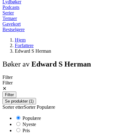
Lydbøker
Podcasts
Serier
Temaer
Gavekort
Bestselgere
Hjem
Forfattere
Edward S Herman
Bøker av
Edward S Herman
Filter
Filter
✕
Filter
Se produkter (1)
Sorter etter
Sorter
Populære
Populære
Nyeste
Pris