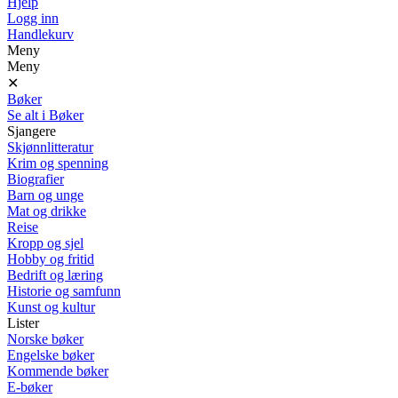
Hjelp
Logg inn
Handlekurv
Meny
Meny
✕
Bøker
Se alt i Bøker
Sjangere
Skjønnlitteratur
Krim og spenning
Biografier
Barn og unge
Mat og drikke
Reise
Kropp og sjel
Hobby og fritid
Bedrift og læring
Historie og samfunn
Kunst og kultur
Lister
Norske bøker
Engelske bøker
Kommende bøker
E-bøker