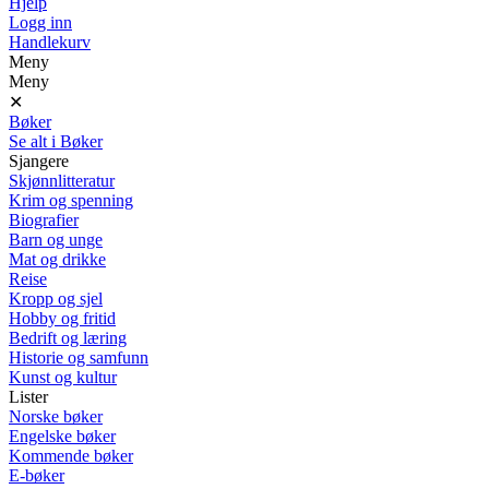
Hjelp
Logg inn
Handlekurv
Meny
Meny
✕
Bøker
Se alt i Bøker
Sjangere
Skjønnlitteratur
Krim og spenning
Biografier
Barn og unge
Mat og drikke
Reise
Kropp og sjel
Hobby og fritid
Bedrift og læring
Historie og samfunn
Kunst og kultur
Lister
Norske bøker
Engelske bøker
Kommende bøker
E-bøker