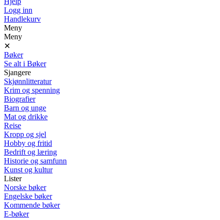
Hjelp
Logg inn
Handlekurv
Meny
Meny
✕
Bøker
Se alt i Bøker
Sjangere
Skjønnlitteratur
Krim og spenning
Biografier
Barn og unge
Mat og drikke
Reise
Kropp og sjel
Hobby og fritid
Bedrift og læring
Historie og samfunn
Kunst og kultur
Lister
Norske bøker
Engelske bøker
Kommende bøker
E-bøker