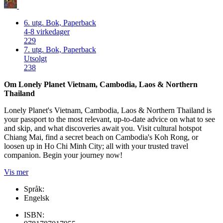
6. utg.
Bok, Paperback
4-8 virkedager
229
7. utg.
Bok, Paperback
Utsolgt
238
Om Lonely Planet Vietnam, Cambodia, Laos & Northern
Thailand
Lonely Planet's Vietnam, Cambodia, Laos & Northern Thailand is
your passport to the most relevant, up-to-date advice on what to see
and skip, and what discoveries await you. Visit cultural hotspot
Chiang Mai, find a secret beach on Cambodia's Koh Rong, or
loosen up in Ho Chi Minh City; all with your trusted travel
companion. Begin your journey now!
Vis mer
Språk:
Engelsk
ISBN: