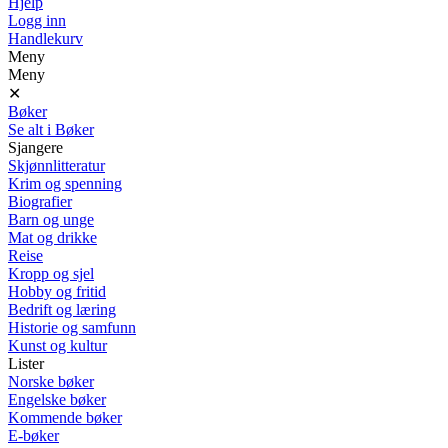
Hjelp
Logg inn
Handlekurv
Meny
Meny
✕
Bøker
Se alt i Bøker
Sjangere
Skjønnlitteratur
Krim og spenning
Biografier
Barn og unge
Mat og drikke
Reise
Kropp og sjel
Hobby og fritid
Bedrift og læring
Historie og samfunn
Kunst og kultur
Lister
Norske bøker
Engelske bøker
Kommende bøker
E-bøker