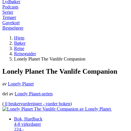
Lydbøker
Podcasts
Serier
Temaer
Gavekort
Bestselgere
Hjem
Bøker
Reise
Reiseguider
Lonely Planet The Vanlife Companion
Lonely Planet The Vanlife Companion
av
Lonely Planet
del av
Lonely Planet-serien
(
0 brukervurderinger - vurder boken
)
Bok, Hardback
4-8 virkedager
224,-