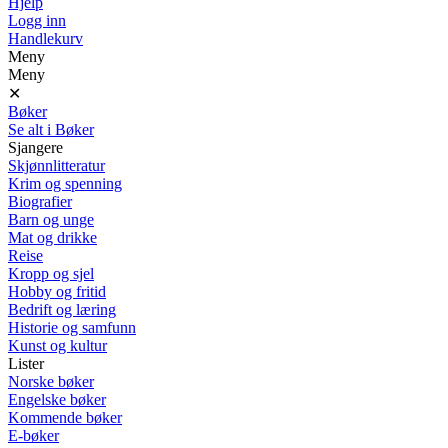
Hjelp
Logg inn
Handlekurv
Meny
Meny
✕
Bøker
Se alt i Bøker
Sjangere
Skjønnlitteratur
Krim og spenning
Biografier
Barn og unge
Mat og drikke
Reise
Kropp og sjel
Hobby og fritid
Bedrift og læring
Historie og samfunn
Kunst og kultur
Lister
Norske bøker
Engelske bøker
Kommende bøker
E-bøker