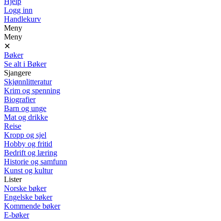
Hjelp
Logg inn
Handlekurv
Meny
Meny
✕
Bøker
Se alt i Bøker
Sjangere
Skjønnlitteratur
Krim og spenning
Biografier
Barn og unge
Mat og drikke
Reise
Kropp og sjel
Hobby og fritid
Bedrift og læring
Historie og samfunn
Kunst og kultur
Lister
Norske bøker
Engelske bøker
Kommende bøker
E-bøker