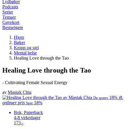
Lydbøker
Podcasts
Serier
Temaer
Gavekort
Bestselgere
Hjem
Bøker
Kropp og sjel
Mental helse
Healing Love through the Tao
Healing Love through the Tao
- Cultivating Female Sexual Energy
av
Mantak Chia
18%
ift.
Du sparer
ordinær pris
18%
Spar
Bok, Paperback
4-8 virkedager
173,-