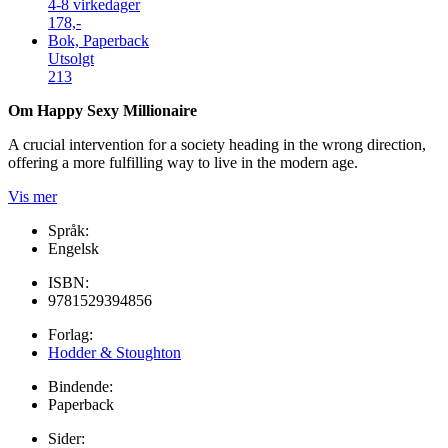
4-8 virkedager
178,-
Bok, Paperback
Utsolgt
213
Om Happy Sexy Millionaire
A crucial intervention for a society heading in the wrong direction,
offering a more fulfilling way to live in the modern age.
Vis mer
Språk:
Engelsk
ISBN:
9781529394856
Forlag:
Hodder & Stoughton
Bindende:
Paperback
Sider: