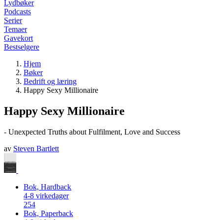
Lydbøker
Podcasts
Serier
Temaer
Gavekort
Bestselgere
Hjem
Bøker
Bedrift og læring
Happy Sexy Millionaire
Happy Sexy Millionaire
- Unexpected Truths about Fulfilment, Love and Success
av
Steven Bartlett
Bok, Hardback
4-8 virkedager
254
Bok, Paperback