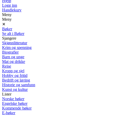
Hjelp
Logg inn
Handlekurv
Meny
Meny
✕
Bøker
Se alt i Bøker
Sjangere
Skjønnlitteratur
Krim og spenning
Biografier
Barn og unge
Mat og drikke
Reise
Kropp og sjel
Hobby og fritid
Bedrift og læring
Historie og samfunn
Kunst og kultur
Lister
Norske bøker
Engelske bøker
Kommende bøker
E-bøker