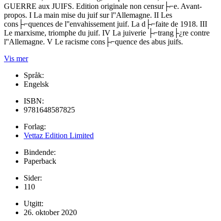
GUERRE aux JUIFS. Edition originale non censur├⌐e. Avant-
propos. I La main mise du juif sur l''Allemagne. II Les
cons├⌐quences de l''envahissement juif. La d├⌐faite de 1918. III
Le marxisme, triomphe du juif. IV La juiverie ├⌐trang├¿re contre
l''Allemagne. V Le racisme cons├⌐quence des abus juifs.
Vis mer
Språk:
Engelsk
ISBN:
9781648587825
Forlag:
Vettaz Edition Limited
Bindende:
Paperback
Sider:
110
Utgitt:
26. oktober 2020