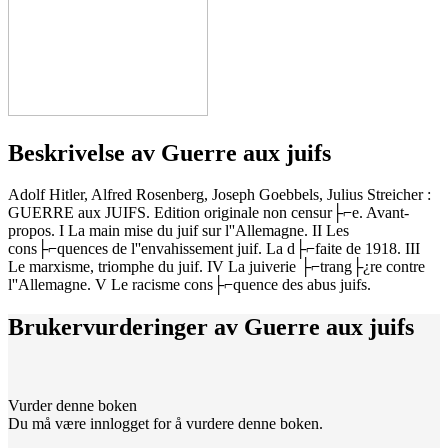
Beskrivelse av
Guerre aux juifs
Adolf Hitler, Alfred Rosenberg, Joseph Goebbels, Julius Streicher :
GUERRE aux JUIFS. Edition originale non censur├⌐e. Avant-
propos. I La main mise du juif sur l''Allemagne. II Les
cons├⌐quences de l''envahissement juif. La d├⌐faite de 1918. III
Le marxisme, triomphe du juif. IV La juiverie ├⌐trang├¿re contre
l''Allemagne. V Le racisme cons├⌐quence des abus juifs.
Brukervurderinger av
Guerre aux juifs
Vurder denne boken
Du må være innlogget for å vurdere denne boken.