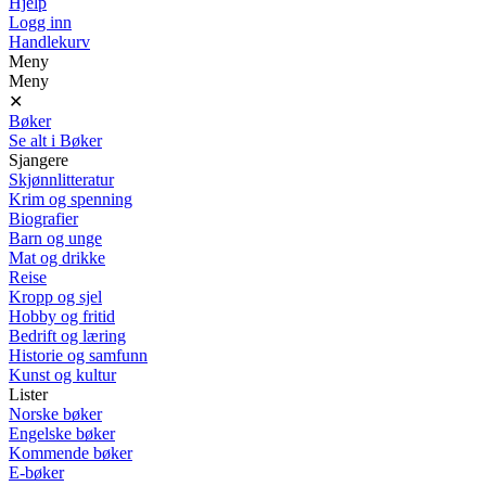
Hjelp
Logg inn
Handlekurv
Meny
Meny
✕
Bøker
Se alt i Bøker
Sjangere
Skjønnlitteratur
Krim og spenning
Biografier
Barn og unge
Mat og drikke
Reise
Kropp og sjel
Hobby og fritid
Bedrift og læring
Historie og samfunn
Kunst og kultur
Lister
Norske bøker
Engelske bøker
Kommende bøker
E-bøker