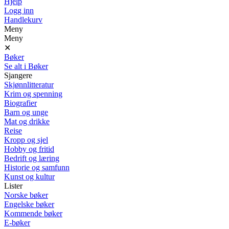
Hjelp
Logg inn
Handlekurv
Meny
Meny
✕
Bøker
Se alt i Bøker
Sjangere
Skjønnlitteratur
Krim og spenning
Biografier
Barn og unge
Mat og drikke
Reise
Kropp og sjel
Hobby og fritid
Bedrift og læring
Historie og samfunn
Kunst og kultur
Lister
Norske bøker
Engelske bøker
Kommende bøker
E-bøker