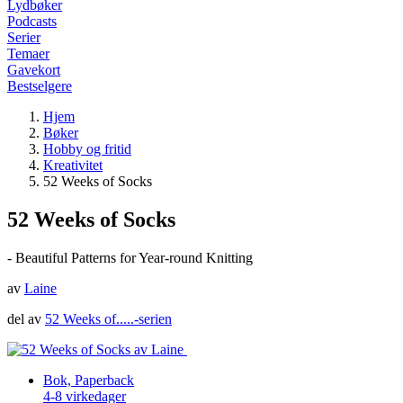
Lydbøker
Podcasts
Serier
Temaer
Gavekort
Bestselgere
Hjem
Bøker
Hobby og fritid
Kreativitet
52 Weeks of Socks
52 Weeks of Socks
- Beautiful Patterns for Year-round Knitting
av
Laine
del av
52 Weeks of.....-serien
Bok, Paperback
4-8 virkedager