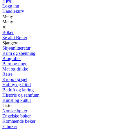
Hjelp
Logg inn
Handlekurv
Meny
Meny
✕
Bøker
Se alt i Bøker
Sjangere
Skjønnlitteratur
Krim og spenning
Biografier
Barn og unge
Mat og drikke
Reise
Kropp og sjel
Hobby og fritid
Bedrift og læring
Historie og samfunn
Kunst og kultur
Lister
Norske bøker
Engelske bøker
Kommende bøker
E-bøker