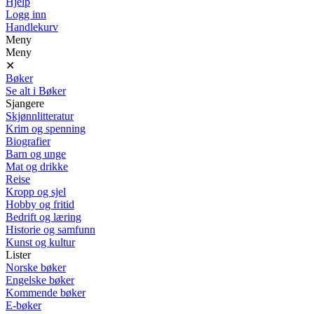
Hjelp
Logg inn
Handlekurv
Meny
Meny
✕
Bøker
Se alt i Bøker
Sjangere
Skjønnlitteratur
Krim og spenning
Biografier
Barn og unge
Mat og drikke
Reise
Kropp og sjel
Hobby og fritid
Bedrift og læring
Historie og samfunn
Kunst og kultur
Lister
Norske bøker
Engelske bøker
Kommende bøker
E-bøker