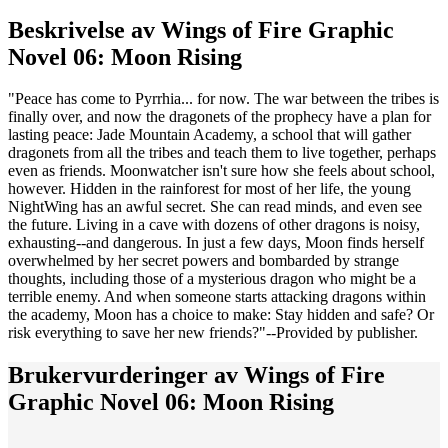
Beskrivelse av
Wings of Fire Graphic
Novel 06: Moon Rising
"Peace has come to Pyrrhia... for now. The war between the tribes is
finally over, and now the dragonets of the prophecy have a plan for
lasting peace: Jade Mountain Academy, a school that will gather
dragonets from all the tribes and teach them to live together, perhaps
even as friends. Moonwatcher isn't sure how she feels about school,
however. Hidden in the rainforest for most of her life, the young
NightWing has an awful secret. She can read minds, and even see
the future. Living in a cave with dozens of other dragons is noisy,
exhausting--and dangerous. In just a few days, Moon finds herself
overwhelmed by her secret powers and bombarded by strange
thoughts, including those of a mysterious dragon who might be a
terrible enemy. And when someone starts attacking dragons within
the academy, Moon has a choice to make: Stay hidden and safe? Or
risk everything to save her new friends?"--Provided by publisher.
Brukervurderinger av
Wings of Fire
Graphic Novel 06: Moon Rising