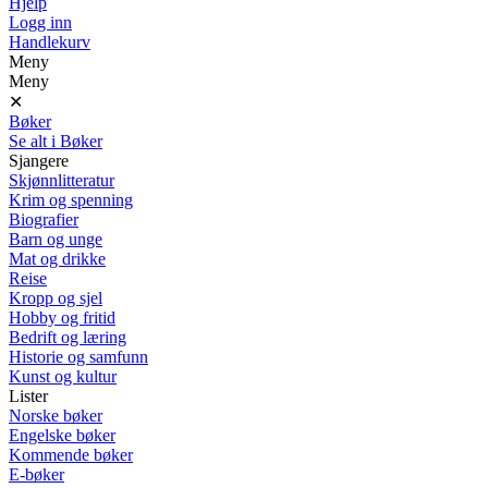
Hjelp
Logg inn
Handlekurv
Meny
Meny
✕
Bøker
Se alt i Bøker
Sjangere
Skjønnlitteratur
Krim og spenning
Biografier
Barn og unge
Mat og drikke
Reise
Kropp og sjel
Hobby og fritid
Bedrift og læring
Historie og samfunn
Kunst og kultur
Lister
Norske bøker
Engelske bøker
Kommende bøker
E-bøker