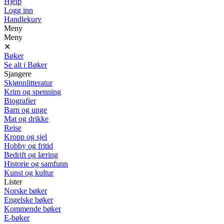
Hjelp
Logg inn
Handlekurv
Meny
Meny
✕
Bøker
Se alt i Bøker
Sjangere
Skjønnlitteratur
Krim og spenning
Biografier
Barn og unge
Mat og drikke
Reise
Kropp og sjel
Hobby og fritid
Bedrift og læring
Historie og samfunn
Kunst og kultur
Lister
Norske bøker
Engelske bøker
Kommende bøker
E-bøker