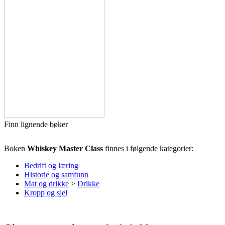
Finn lignende bøker
Boken
Whiskey Master Class
finnes i følgende kategorier:
Bedrift og læring
Historie og samfunn
Mat og drikke
>
Drikke
Kropp og sjel