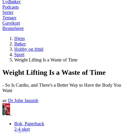
Lydbøker
Podcasts
Serier
Temaer
Gavekort
Bestselgere
Hjem
Bøker
Hobby og fritid
Sport
Weight Lifting Is a Waste of Time
Weight Lifting Is a Waste of Time
- So Is Cardio, and There's a Better Way to Have the Body You
Want
av
Dr John Jaquish
Bok, Paperback
2-4 uker