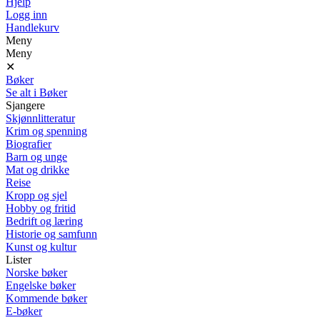
Hjelp
Logg inn
Handlekurv
Meny
Meny
✕
Bøker
Se alt i Bøker
Sjangere
Skjønnlitteratur
Krim og spenning
Biografier
Barn og unge
Mat og drikke
Reise
Kropp og sjel
Hobby og fritid
Bedrift og læring
Historie og samfunn
Kunst og kultur
Lister
Norske bøker
Engelske bøker
Kommende bøker
E-bøker