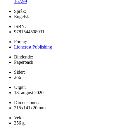
167,99
Språk:
Engelsk
ISBN:
9781544508931
Forlag:
Lioncrest Publishing
Bindende:
Paperback
Sider:
266
Utgitt:
18. august 2020
Dimensjoner:
215x141x20 mm.
Vekt:
356 g.