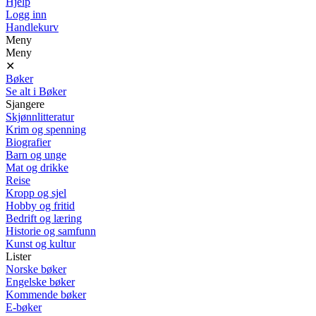
Hjelp
Logg inn
Handlekurv
Meny
Meny
✕
Bøker
Se alt i Bøker
Sjangere
Skjønnlitteratur
Krim og spenning
Biografier
Barn og unge
Mat og drikke
Reise
Kropp og sjel
Hobby og fritid
Bedrift og læring
Historie og samfunn
Kunst og kultur
Lister
Norske bøker
Engelske bøker
Kommende bøker
E-bøker