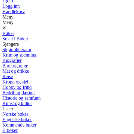
Hjelp
Logg inn
Handlekurv
Meny
Meny
✕
Bøker
Se alt i Bøker
Sjangere
Skjønnlitteratur
Krim og spenning
Biografier
Barn og unge
Mat og drikke
Reise
Kropp og sjel
Hobby og fritid
Bedrift og læring
Historie og samfunn
Kunst og kultur
Lister
Norske bøker
Engelske bøker
Kommende bøker
E-bøker