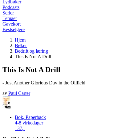
Lydbøker
Podcasts
Serier
Temaer
Gavekort
Bestselgere
Hjem
Bøker
Bedrift og læring
This Is Not A Drill
This Is Not A Drill
- Just Another Glorious Day in the Oilfield
av
Paul Carter
Bok, Paperback
4-8 virkedager
137,-