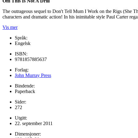
Om This Is Not A Drill
The outrageous sequel to Don't Tell Mum I Work on the Rigs (She Think
characters and dramatic action! In his inimitable style Paul Carter regal
Vis mer
Språk:
Engelsk
ISBN:
9781857885637
Forlag:
John Murray Press
Bindende:
Paperback
Sider:
272
Utgitt:
22. september 2011
Dimensjoner: