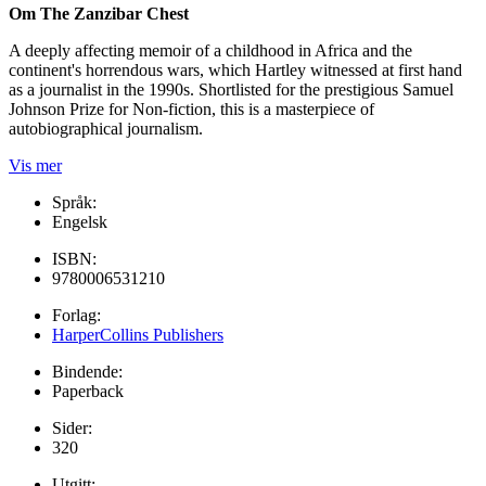
Om The Zanzibar Chest
A deeply affecting memoir of a childhood in Africa and the
continent's horrendous wars, which Hartley witnessed at first hand
as a journalist in the 1990s. Shortlisted for the prestigious Samuel
Johnson Prize for Non-fiction, this is a masterpiece of
autobiographical journalism.
Vis mer
Språk:
Engelsk
ISBN:
9780006531210
Forlag:
HarperCollins Publishers
Bindende:
Paperback
Sider:
320
Utgitt: