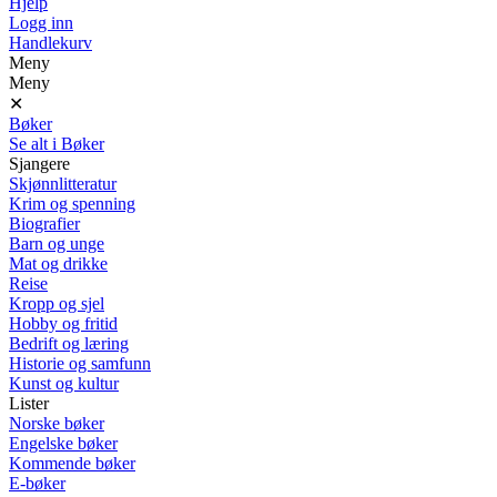
Hjelp
Logg inn
Handlekurv
Meny
Meny
✕
Bøker
Se alt i Bøker
Sjangere
Skjønnlitteratur
Krim og spenning
Biografier
Barn og unge
Mat og drikke
Reise
Kropp og sjel
Hobby og fritid
Bedrift og læring
Historie og samfunn
Kunst og kultur
Lister
Norske bøker
Engelske bøker
Kommende bøker
E-bøker