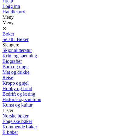
Hjelp
Logg inn
Handlekurv
Meny
Meny
✕
Bøker
Se alt i Bøker
Sjangere
Skjønnlitteratur
Krim og spenning
Biografier
Barn og unge
Mat og drikke
Reise
Kropp og sjel
Hobby og fritid
Bedrift og læring
Historie og samfunn
Kunst og kultur
Lister
Norske bøker
Engelske bøker
Kommende bøker
E-bøker