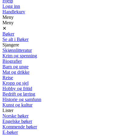
Hjelp
Logg inn
Handlekurv
Meny
Meny
✕
Bøker
Se alt i Bøker
Sjangere
Skjønnlitteratur
Krim og spenning
Biografier
Barn og unge
Mat og drikke
Reise
Kropp og sjel
Hobby og fritid
Bedrift og læring
Historie og samfunn
Kunst og kultur
Lister
Norske bøker
Engelske bøker
Kommende bøker
E-bøker