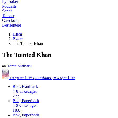
Lydbøker
Podcasts
Serier
Temaer
Gavekort
Bestselgere
Hjem
Bøker
The Tainted Khan
The Tainted Khan
av
Taran Matharu
14%
ift. ordinær pris
14%
Du sparer
Spar
Bok, Hardback
4-8 virkedager
222
Bok, Paperback
4-8 virkedager
183,-
Bok, Paperback