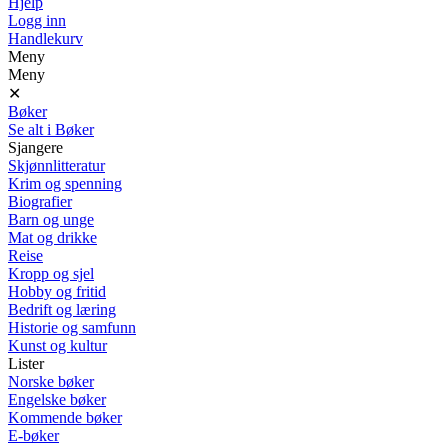
Hjelp
Logg inn
Handlekurv
Meny
Meny
✕
Bøker
Se alt i Bøker
Sjangere
Skjønnlitteratur
Krim og spenning
Biografier
Barn og unge
Mat og drikke
Reise
Kropp og sjel
Hobby og fritid
Bedrift og læring
Historie og samfunn
Kunst og kultur
Lister
Norske bøker
Engelske bøker
Kommende bøker
E-bøker