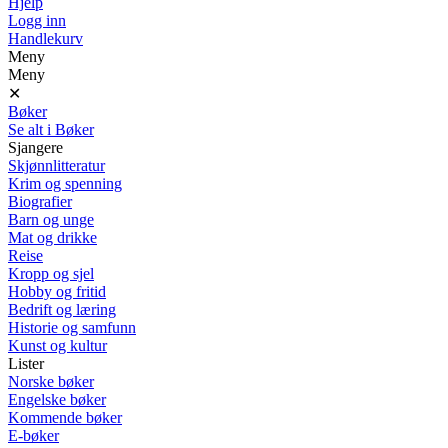
Hjelp
Logg inn
Handlekurv
Meny
Meny
✕
Bøker
Se alt i Bøker
Sjangere
Skjønnlitteratur
Krim og spenning
Biografier
Barn og unge
Mat og drikke
Reise
Kropp og sjel
Hobby og fritid
Bedrift og læring
Historie og samfunn
Kunst og kultur
Lister
Norske bøker
Engelske bøker
Kommende bøker
E-bøker