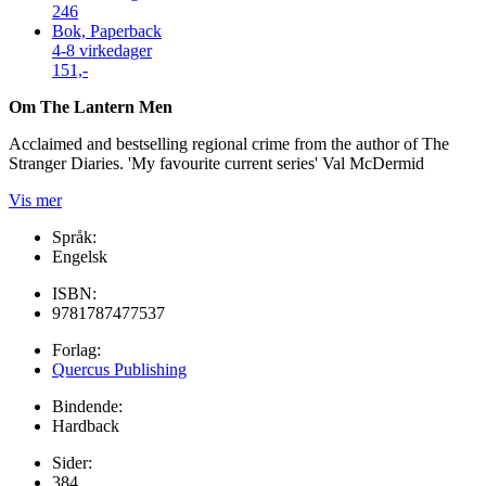
246
Bok, Paperback
4-8 virkedager
151,-
Om The Lantern Men
Acclaimed and bestselling regional crime from the author of The
Stranger Diaries. 'My favourite current series' Val McDermid
Vis mer
Språk:
Engelsk
ISBN:
9781787477537
Forlag:
Quercus Publishing
Bindende:
Hardback
Sider:
384