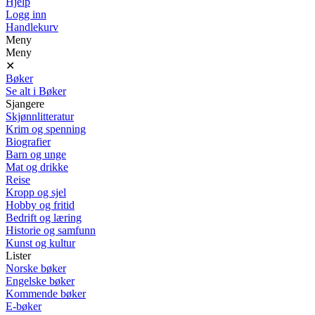
Hjelp
Logg inn
Handlekurv
Meny
Meny
✕
Bøker
Se alt i Bøker
Sjangere
Skjønnlitteratur
Krim og spenning
Biografier
Barn og unge
Mat og drikke
Reise
Kropp og sjel
Hobby og fritid
Bedrift og læring
Historie og samfunn
Kunst og kultur
Lister
Norske bøker
Engelske bøker
Kommende bøker
E-bøker