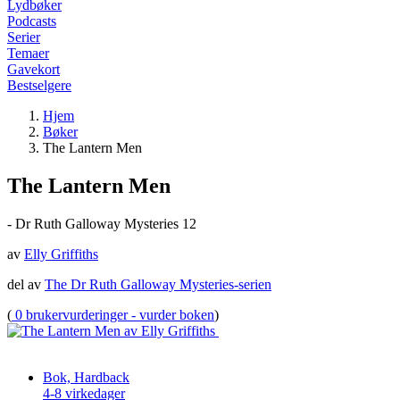
Lydbøker
Podcasts
Serier
Temaer
Gavekort
Bestselgere
Hjem
Bøker
The Lantern Men
The Lantern Men
- Dr Ruth Galloway Mysteries 12
av
Elly Griffiths
del av
The Dr Ruth Galloway Mysteries-serien
(
0 brukervurderinger - vurder boken
)
Bok, Hardback
4-8 virkedager