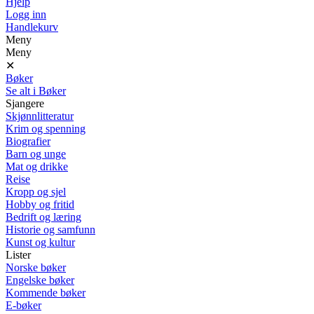
Hjelp
Logg inn
Handlekurv
Meny
Meny
✕
Bøker
Se alt i Bøker
Sjangere
Skjønnlitteratur
Krim og spenning
Biografier
Barn og unge
Mat og drikke
Reise
Kropp og sjel
Hobby og fritid
Bedrift og læring
Historie og samfunn
Kunst og kultur
Lister
Norske bøker
Engelske bøker
Kommende bøker
E-bøker