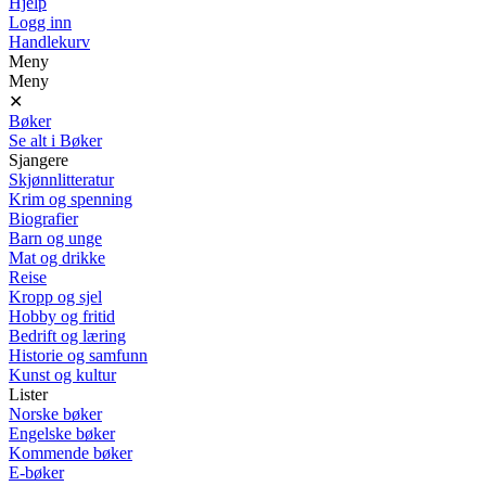
Hjelp
Logg inn
Handlekurv
Meny
Meny
✕
Bøker
Se alt i Bøker
Sjangere
Skjønnlitteratur
Krim og spenning
Biografier
Barn og unge
Mat og drikke
Reise
Kropp og sjel
Hobby og fritid
Bedrift og læring
Historie og samfunn
Kunst og kultur
Lister
Norske bøker
Engelske bøker
Kommende bøker
E-bøker