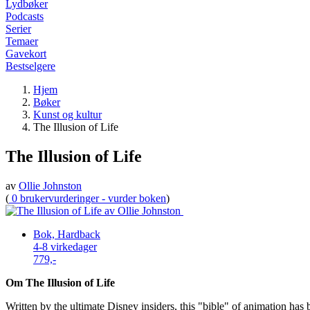
Lydbøker
Podcasts
Serier
Temaer
Gavekort
Bestselgere
Hjem
Bøker
Kunst og kultur
The Illusion of Life
The Illusion of Life
av
Ollie Johnston
(
0 brukervurderinger - vurder boken
)
Bok, Hardback
4-8 virkedager
779,-
Om The Illusion of Life
Written by the ultimate Disney insiders, this "bible" of animation ha