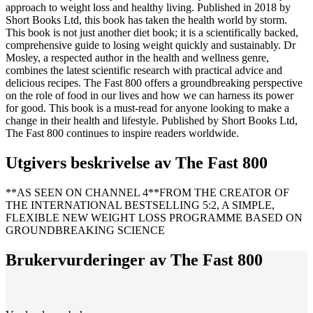
approach to weight loss and healthy living. Published in 2018 by
Short Books Ltd, this book has taken the health world by storm.
This book is not just another diet book; it is a scientifically backed,
comprehensive guide to losing weight quickly and sustainably. Dr
Mosley, a respected author in the health and wellness genre,
combines the latest scientific research with practical advice and
delicious recipes. The Fast 800 offers a groundbreaking perspective
on the role of food in our lives and how we can harness its power
for good. This book is a must-read for anyone looking to make a
change in their health and lifestyle. Published by Short Books Ltd,
The Fast 800 continues to inspire readers worldwide.
Utgivers beskrivelse av
The Fast 800
**AS SEEN ON CHANNEL 4**FROM THE CREATOR OF
THE INTERNATIONAL BESTSELLING 5:2, A SIMPLE,
FLEXIBLE NEW WEIGHT LOSS PROGRAMME BASED ON
GROUNDBREAKING SCIENCE
Brukervurderinger av
The Fast 800