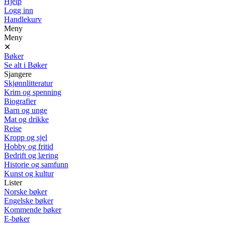
Hjelp
Logg inn
Handlekurv
Meny
Meny
✕
Bøker
Se alt i Bøker
Sjangere
Skjønnlitteratur
Krim og spenning
Biografier
Barn og unge
Mat og drikke
Reise
Kropp og sjel
Hobby og fritid
Bedrift og læring
Historie og samfunn
Kunst og kultur
Lister
Norske bøker
Engelske bøker
Kommende bøker
E-bøker