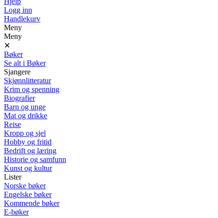
Hjelp
Logg inn
Handlekurv
Meny
Meny
✕
Bøker
Se alt i Bøker
Sjangere
Skjønnlitteratur
Krim og spenning
Biografier
Barn og unge
Mat og drikke
Reise
Kropp og sjel
Hobby og fritid
Bedrift og læring
Historie og samfunn
Kunst og kultur
Lister
Norske bøker
Engelske bøker
Kommende bøker
E-bøker