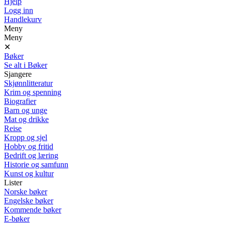
Hjelp
Logg inn
Handlekurv
Meny
Meny
✕
Bøker
Se alt i Bøker
Sjangere
Skjønnlitteratur
Krim og spenning
Biografier
Barn og unge
Mat og drikke
Reise
Kropp og sjel
Hobby og fritid
Bedrift og læring
Historie og samfunn
Kunst og kultur
Lister
Norske bøker
Engelske bøker
Kommende bøker
E-bøker