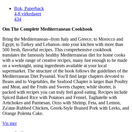
Bok, Paperback
4-8 virkedager
434
Om The Complete Mediterranean Cookbook
Bring the Mediterranean--from Italy and Greece, to Morocco and
Egypt, to Turkey and Lebanon--into your kitchen with more than
500 fresh, flavorful recipes. This comprehensive cookbook
translates the famously healthy Mediterranean diet for home cooks
with a wide range of creative recipes, many fast enough to be made
on a weeknight, using ingredients available at your local
supermarket. The structure of the book follows the guidelines of the
Mediterranean Diet Pyramid. You'll find large chapters devoted to
Beans and to Vegetables, the Seafood Chapter is larger than Poultry
and Meat, and the Fruits and Sweets chapter, while shorter, is
packed with recipes you can truly feel good eating. Recipes include
Spiced Baked Rice with Potatoes and Fennel, Tagliatelle with
Artichokes and Parmesan, Orzo with Shrimp, Feta, and Lemon,
Za'atar-Rubbed Chicken, Greek-Style Braised Pork with Leeks, and
Orange Polenta Cake.
Vis mer