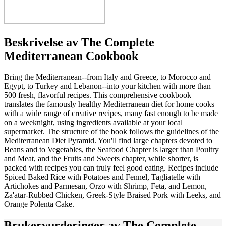
Beskrivelse av
The Complete
Mediterranean Cookbook
Bring the Mediterranean--from Italy and Greece, to Morocco and
Egypt, to Turkey and Lebanon--into your kitchen with more than
500 fresh, flavorful recipes. This comprehensive cookbook
translates the famously healthy Mediterranean diet for home cooks
with a wide range of creative recipes, many fast enough to be made
on a weeknight, using ingredients available at your local
supermarket. The structure of the book follows the guidelines of the
Mediterranean Diet Pyramid. You'll find large chapters devoted to
Beans and to Vegetables, the Seafood Chapter is larger than Poultry
and Meat, and the Fruits and Sweets chapter, while shorter, is
packed with recipes you can truly feel good eating. Recipes include
Spiced Baked Rice with Potatoes and Fennel, Tagliatelle with
Artichokes and Parmesan, Orzo with Shrimp, Feta, and Lemon,
Za'atar-Rubbed Chicken, Greek-Style Braised Pork with Leeks, and
Orange Polenta Cake.
Brukervurderinger av
The Complete