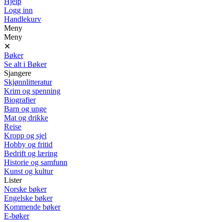
Hjelp
Logg inn
Handlekurv
Meny
Meny
✕
Bøker
Se alt i Bøker
Sjangere
Skjønnlitteratur
Krim og spenning
Biografier
Barn og unge
Mat og drikke
Reise
Kropp og sjel
Hobby og fritid
Bedrift og læring
Historie og samfunn
Kunst og kultur
Lister
Norske bøker
Engelske bøker
Kommende bøker
E-bøker