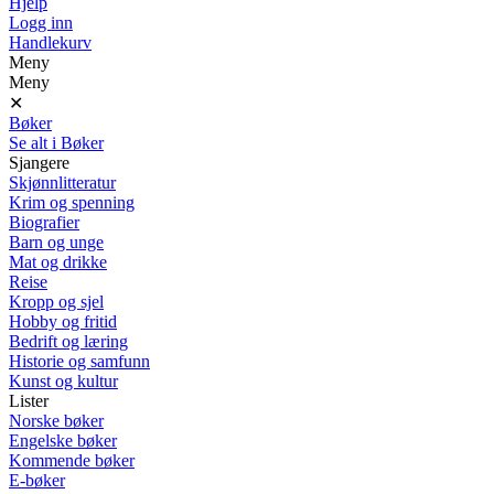
Hjelp
Logg inn
Handlekurv
Meny
Meny
✕
Bøker
Se alt i Bøker
Sjangere
Skjønnlitteratur
Krim og spenning
Biografier
Barn og unge
Mat og drikke
Reise
Kropp og sjel
Hobby og fritid
Bedrift og læring
Historie og samfunn
Kunst og kultur
Lister
Norske bøker
Engelske bøker
Kommende bøker
E-bøker