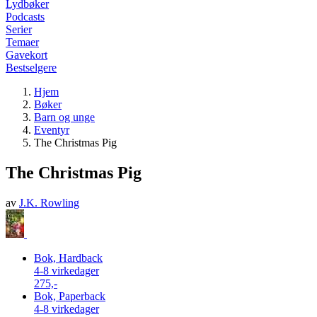
Lydbøker
Podcasts
Serier
Temaer
Gavekort
Bestselgere
Hjem
Bøker
Barn og unge
Eventyr
The Christmas Pig
The Christmas Pig
av
J.K. Rowling
Bok, Hardback
4-8 virkedager
275,-
Bok, Paperback
4-8 virkedager