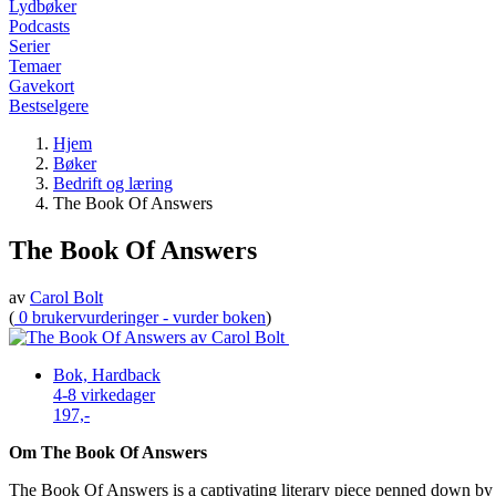
Lydbøker
Podcasts
Serier
Temaer
Gavekort
Bestselgere
Hjem
Bøker
Bedrift og læring
The Book Of Answers
The Book Of Answers
av
Carol Bolt
(
0 brukervurderinger - vurder boken
)
Bok, Hardback
4-8 virkedager
197,-
Om The Book Of Answers
The Book Of Answers is a captivating literary piece penned down by th