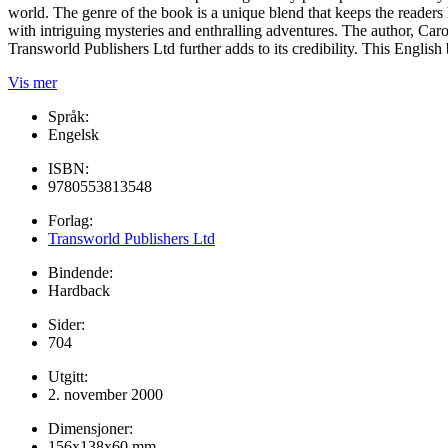
world. The genre of the book is a unique blend that keeps the readers h
with intriguing mysteries and enthralling adventures. The author, Carol
Transworld Publishers Ltd further adds to its credibility. This Englis
Vis mer
Språk:
Engelsk
ISBN:
9780553813548
Forlag:
Transworld Publishers Ltd
Bindende:
Hardback
Sider:
704
Utgitt:
2. november 2000
Dimensjoner:
156x138x60 mm.