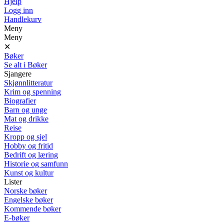
Hjelp
Logg inn
Handlekurv
Meny
Meny
✕
Bøker
Se alt i Bøker
Sjangere
Skjønnlitteratur
Krim og spenning
Biografier
Barn og unge
Mat og drikke
Reise
Kropp og sjel
Hobby og fritid
Bedrift og læring
Historie og samfunn
Kunst og kultur
Lister
Norske bøker
Engelske bøker
Kommende bøker
E-bøker