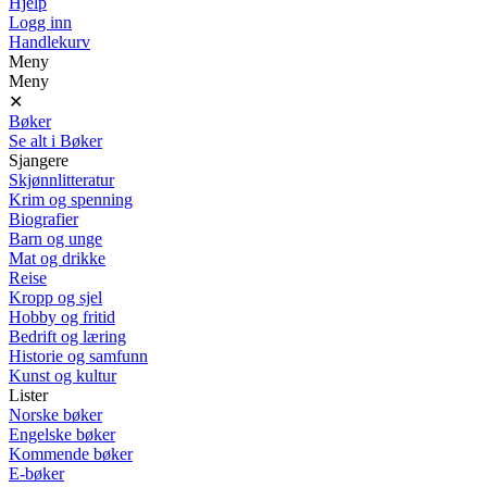
Hjelp
Logg inn
Handlekurv
Meny
Meny
✕
Bøker
Se alt i Bøker
Sjangere
Skjønnlitteratur
Krim og spenning
Biografier
Barn og unge
Mat og drikke
Reise
Kropp og sjel
Hobby og fritid
Bedrift og læring
Historie og samfunn
Kunst og kultur
Lister
Norske bøker
Engelske bøker
Kommende bøker
E-bøker