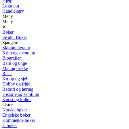
Hjelp
Logg inn
Handlekurv
Meny
Meny
✕
Bøker
Se alt i Bøker
Sjangere
Skjønnlitteratur
Krim og spenning
Biografier
Barn og unge
Mat og drikke
Reise
Kropp og sjel
Hobby og fritid
Bedrift og læring
Historie og samfunn
Kunst og kultur
Lister
Norske bøker
Engelske bøker
Kommende bøker
E-bøker