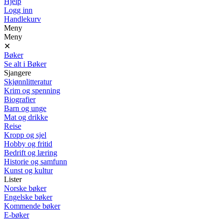
Hjelp
Logg inn
Handlekurv
Meny
Meny
✕
Bøker
Se alt i Bøker
Sjangere
Skjønnlitteratur
Krim og spenning
Biografier
Barn og unge
Mat og drikke
Reise
Kropp og sjel
Hobby og fritid
Bedrift og læring
Historie og samfunn
Kunst og kultur
Lister
Norske bøker
Engelske bøker
Kommende bøker
E-bøker