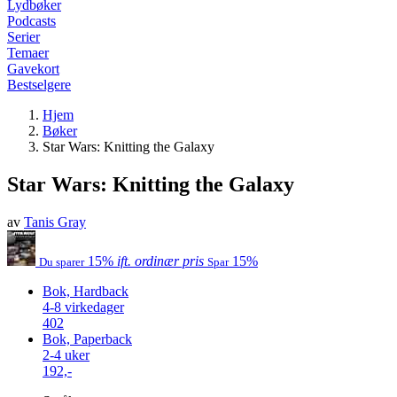
Lydbøker
Podcasts
Serier
Temaer
Gavekort
Bestselgere
Hjem
Bøker
Star Wars: Knitting the Galaxy
Star Wars: Knitting the Galaxy
av
Tanis Gray
15%
ift. ordinær pris
15%
Du sparer
Spar
Bok, Hardback
4-8 virkedager
402
Bok, Paperback
2-4 uker
192,-